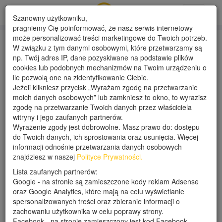
Toggle
Szanowny użytkowniku,
navigati
pragniemy Cię poinformować, że nasz serwis internetowy
może personalizować treści marketingowe do Twoich potrzeb.
W związku z tym danymi osobowymi, które przetwarzamy są
Chemiqal Brothers
np. Twój adres IP, dane pozyskiwane na podstawie plików
cookies lub podobnych mechanizmów na Twoim urządzeniu o
ile pozwolą one na zidentyfikowanie Ciebie.
Data dodania: 04-04-2023
Jeżeli klikniesz przycisk „Wyrażam zgodę na przetwarzanie
Wyświetleń: 1444 (unikalne: 1052)
moich danych osobowych” lub zamkniesz to okno, to wyrazisz
zgodę na przetwarzanie Twoich danych przez właściciela
witryny i jego zaufanych partnerów.
Opis
Szczegóły oferty
Opinie
Wyrażenie zgody jest dobrowolne. Masz prawo do: dostępu
do Twoich danych, ich sprostowania oraz usunięcia. Więcej
informacji odnośnie przetwarzania danych osobowych
Nasz sklep online oferuje szeroki wybór wysokiej jakości
znajdziesz w naszej
Polityce Prywatności.
profesjonalnej chemii samochodowej dla Twojego auta.
Oferujemy środki czyszczące, polerujące, do pielęgnacji
Lista zaufanych partnerów:
skóry i wiele innych produktów, aby pomóc Ci w dbaniu o
Google - na stronie są zamieszczone kody reklam Adsense
Twój pojazd w najlepszy sposób. Nasze produkty są
oraz Google Analytics, które mają na celu wyświetlanie
skuteczne, łatwe w użyciu i dostarczane w wygodny
spersonalizowanych treści oraz zbieranie informacji o
sposób. Oferujemy także profesjonalne porady i wsparcie,
zachowaniu użytkownika w celu poprawy strony.
aby pomóc Ci wybrać odpowiednie produkty do Twoich
Facebook - na stronie zamieszczony jest kod Facebook