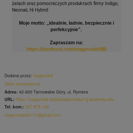
żelach oraz pomocniczych produktach firmy Indigo,
Neonail, Hi Hybrid.
Moje motto: „idealnie, ładnie, bezpiecznie i
perfekcyjnie”.
Zapraszam na:
https://facebook.com/magicnailsMB
Dodane przez:
magicnails
Salon kosmetyczny
Adres:
42-600 Tarnowskie Góry, ul. Rymera
URL:
https://magicnails-stylizacjapaznokci-tg.business.site
Tel. kom.:
537 878 128
magicnailsmb771@gmail.com