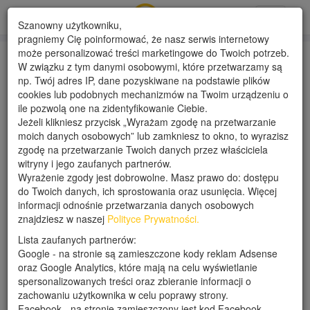
Toggle
Szanowny użytkowniku,
navigati
pragniemy Cię poinformować, że nasz serwis internetowy
może personalizować treści marketingowe do Twoich potrzeb.
W związku z tym danymi osobowymi, które przetwarzamy są
Magic Nails - Stylizacja
np. Twój adres IP, dane pozyskiwane na podstawie plików
cookies lub podobnych mechanizmów na Twoim urządzeniu o
Paznokci i Pielęgnacja
ile pozwolą one na zidentyfikowanie Ciebie.
Jeżeli klikniesz przycisk „Wyrażam zgodę na przetwarzanie
dłoni
moich danych osobowych” lub zamkniesz to okno, to wyrazisz
zgodę na przetwarzanie Twoich danych przez właściciela
witryny i jego zaufanych partnerów.
Data dodania: 09-02-2020
Wyrażenie zgody jest dobrowolne. Masz prawo do: dostępu
Wyświetleń: 1805 (unikalne: 908)
do Twoich danych, ich sprostowania oraz usunięcia. Więcej
informacji odnośnie przetwarzania danych osobowych
znajdziesz w naszej
Polityce Prywatności.
Opis
Szczegóły oferty
Opinie
Lista zaufanych partnerów:
Google - na stronie są zamieszczone kody reklam Adsense
Chcesz zadbać o swoje dłonie? Interesuje Cię
oraz Google Analytics, które mają na celu wyświetlanie
manicure hybrydowy, żelowy czy może klasyczny?
spersonalizowanych treści oraz zbieranie informacji o
zachowaniu użytkownika w celu poprawy strony.
Facebook - na stronie zamieszczony jest kod Facebook
Moje motto: „idealnie, ładnie, bezpiecznie i