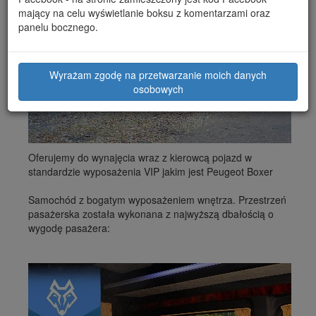
mający na celu wyświetlanie boksu z komentarzami oraz
panelu bocznego.
Wyrażam zgodę na przetwarzanie moich danych
osobowych
Oferujemy do wynajęcia wraz z kierowcą pojazd w
standardzie wyposażenia VIP jakim jest Peugeot Boxer
Samochód z bogatym wyposażeniem wnętrza. Przestrzeń
pasażerska została wykonana z najwyższą dbałością o
wygodę pasażera: