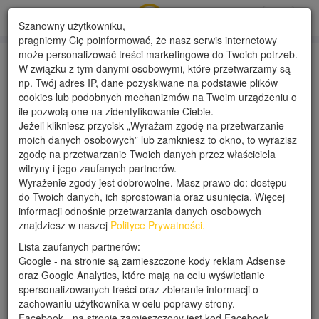
Toggle
Szanowny użytkowniku,
navigati
pragniemy Cię poinformować, że nasz serwis internetowy
może personalizować treści marketingowe do Twoich potrzeb.
W związku z tym danymi osobowymi, które przetwarzamy są
Wolfi
np. Twój adres IP, dane pozyskiwane na podstawie plików
cookies lub podobnych mechanizmów na Twoim urządzeniu o
ile pozwolą one na zidentyfikowanie Ciebie.
Data dodania: 14-05-2019
Jeżeli klikniesz przycisk „Wyrażam zgodę na przetwarzanie
Wyświetleń: 1610 (unikalne: 835)
moich danych osobowych” lub zamkniesz to okno, to wyrazisz
zgodę na przetwarzanie Twoich danych przez właściciela
witryny i jego zaufanych partnerów.
Opis
Szczegóły oferty
Opinie
Wyrażenie zgody jest dobrowolne. Masz prawo do: dostępu
do Twoich danych, ich sprostowania oraz usunięcia. Więcej
informacji odnośnie przetwarzania danych osobowych
znajdziesz w naszej
Polityce Prywatności.
Lista zaufanych partnerów:
Google - na stronie są zamieszczone kody reklam Adsense
oraz Google Analytics, które mają na celu wyświetlanie
spersonalizowanych treści oraz zbieranie informacji o
zachowaniu użytkownika w celu poprawy strony.
Facebook - na stronie zamieszczony jest kod Facebook