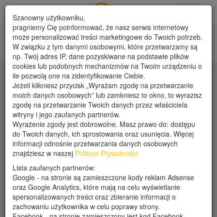
Toggle
Szanowny użytkowniku,
navigati
pragniemy Cię poinformować, że nasz serwis internetowy
może personalizować treści marketingowe do Twoich potrzeb.
Firmy
W związku z tym danymi osobowymi, które przetwarzamy są
np. Twój adres IP, dane pozyskiwane na podstawie plików
cookies lub podobnych mechanizmów na Twoim urządzeniu o
ile pozwolą one na zidentyfikowanie Ciebie.
Jeżeli klikniesz przycisk „Wyrażam zgodę na przetwarzanie
moich danych osobowych” lub zamkniesz to okno, to wyrazisz
zgodę na przetwarzanie Twoich danych przez właściciela
witryny i jego zaufanych partnerów.
Wyrażenie zgody jest dobrowolne. Masz prawo do: dostępu
do Twoich danych, ich sprostowania oraz usunięcia. Więcej
informacji odnośnie przetwarzania danych osobowych
znajdziesz w naszej
Polityce Prywatności.
Lista zaufanych partnerów:
Google - na stronie są zamieszczone kody reklam Adsense
oraz Google Analytics, które mają na celu wyświetlanie
spersonalizowanych treści oraz zbieranie informacji o
zachowaniu użytkownika w celu poprawy strony.
Facebook - na stronie zamieszczony jest kod Facebook