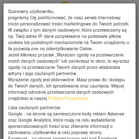
Toggle
Szanowny użytkowniku,
navigati
pragniemy Cię poinformować, że nasz serwis internetowy
może personalizować treści marketingowe do Twoich potrzeb.
Firmy
W związku z tym danymi osobowymi, które przetwarzamy są
np. Twój adres IP, dane pozyskiwane na podstawie plików
cookies lub podobnych mechanizmów na Twoim urządzeniu o
ile pozwolą one na zidentyfikowanie Ciebie.
Jeżeli klikniesz przycisk „Wyrażam zgodę na przetwarzanie
moich danych osobowych” lub zamkniesz to okno, to wyrazisz
zgodę na przetwarzanie Twoich danych przez właściciela
witryny i jego zaufanych partnerów.
Wyrażenie zgody jest dobrowolne. Masz prawo do: dostępu
do Twoich danych, ich sprostowania oraz usunięcia. Więcej
informacji odnośnie przetwarzania danych osobowych
znajdziesz w naszej
Polityce Prywatności.
Lista zaufanych partnerów:
Google - na stronie są zamieszczone kody reklam Adsense
oraz Google Analytics, które mają na celu wyświetlanie
spersonalizowanych treści oraz zbieranie informacji o
zachowaniu użytkownika w celu poprawy strony.
Facebook - na stronie zamieszczony jest kod Facebook